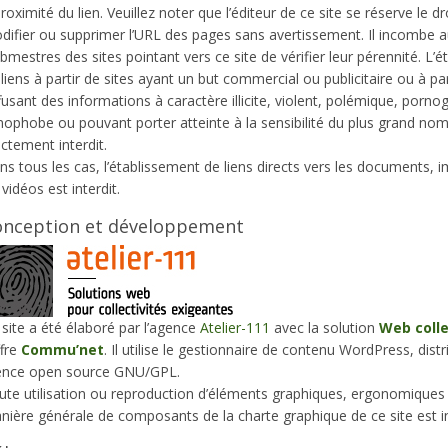
roximité du lien. Veuillez noter que l’éditeur de ce site se réserve le dr
difier ou supprimer l’URL des pages sans avertissement. Il incombe 
mestres des sites pointant vers ce site de vérifier leur pérennité. L’
liens à partir de sites ayant un but commercial ou publicitaire ou à par
fusant des informations à caractère illicite, violent, polémique, porno
nophobe ou pouvant porter atteinte à la sensibilité du plus grand nom
ictement interdit.
ns tous les cas, l’établissement de liens directs vers les documents, 
vidéos est interdit.
onception et développement
site a été élaboré par l’agence
Atelier-111
avec la solution
Web colle
ffre
Commu’net
. Il utilise le gestionnaire de contenu WordPress, dist
cence
open source
GNU/GPL.
ute utilisation ou reproduction d’éléments graphiques, ergonomiques 
nière générale de composants de la charte graphique de ce site est in