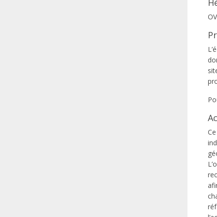
H
OV
Pr
L’é
don
si
pro
Po
Ac
Ce 
in
gé
L’o
re
afi
ch
réf