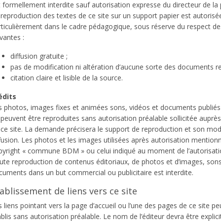
 formellement interdite sauf autorisation expresse du directeur de la 
reproduction des textes de ce site sur un support papier est autorisé
rticulièrement dans le cadre pédagogique, sous réserve du respect de
vantes :
diffusion gratuite ;
pas de modification ni altération d’aucune sorte des documents re
citation claire et lisible de la source.
édits
s photos, images fixes et animées sons, vidéos et documents publiés 
peuvent être reproduites sans autorisation préalable sollicitée auprès 
 ce site. La demande précisera le support de reproduction et son mo
fusion. Les photos et les images utilisées après autorisation mention
pyright « commune BDM » ou celui indiqué au moment de l’autorisati
ute reproduction de contenus éditoriaux, de photos et d’images, sons
cuments dans un but commercial ou publicitaire est interdite.
ablissement de liens vers ce site
 liens pointant vers la page d’accueil ou l’une des pages de ce site pe
blis sans autorisation préalable. Le nom de l’éditeur devra être expli