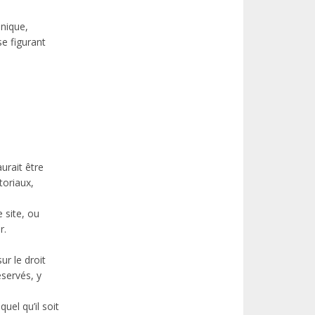
hnique,
se figurant
urait être
toriaux,
 site, ou
r.
ur le droit
éservés, y
uel qu’il soit