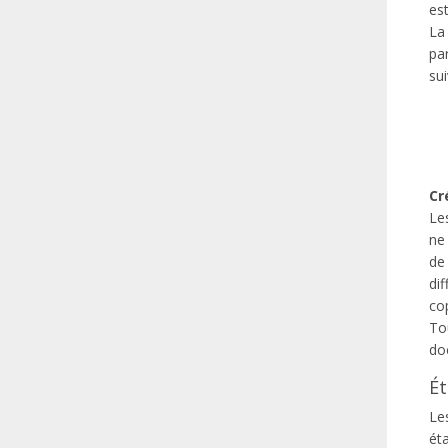
est
La 
pa
sui
Cr
Le
ne 
de
dif
co
To
do
Ét
Les
éta