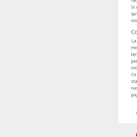
l’a
Si 
qu
no
Co
La 
mi
ter
pe
mo
Ce
sta
na
pa