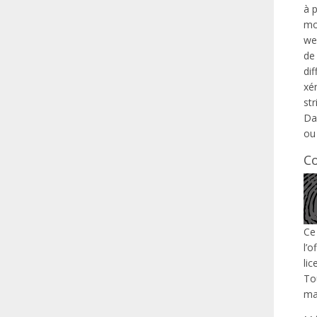
à p
mo
web
de 
dif
xé
str
Da
ou 
C
Ce 
l’o
li
To
ma