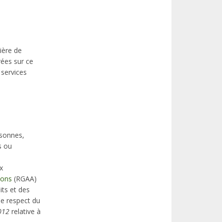
ière de
rées sur ce
 services
rsonnes,
s ou
x
ions
(RGAA)
its et des
Ce respect du
012
relative à