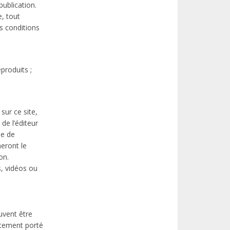
publication.
e, tout
s conditions
produits ;
sur ce site,
de l’éditeur
de de
neront le
on.
, vidéos ou
uvent être
citement porté