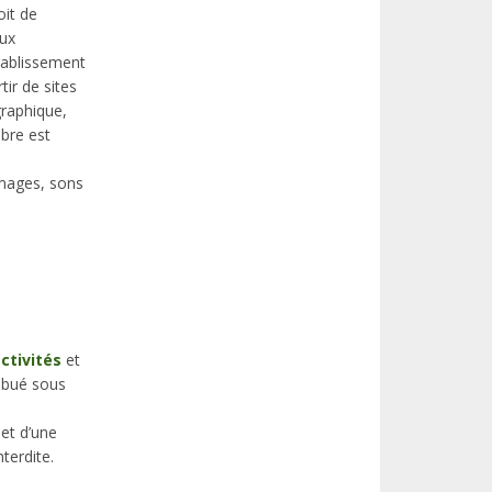
oit de
aux
établissement
tir de sites
graphique,
bre est
images, sons
ctivités
et
ribué sous
et d’une
terdite.