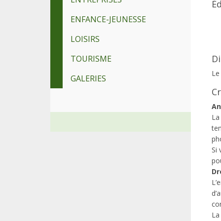
Éd
ENFANCE-JEUNESSE
LOISIRS
Di
TOURISME
Le
GALERIES
Cr
An
La 
ten
ph
Si
pou
Dr
L’e
d’a
co
La 