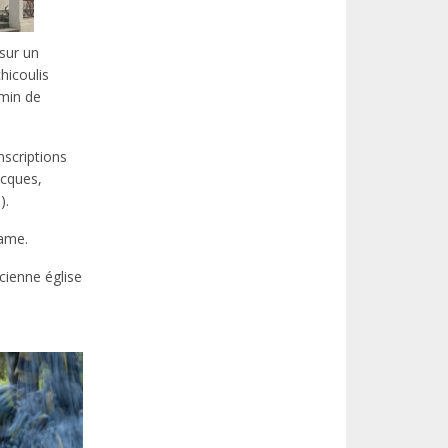
 sur un
hicoulis
emin de
nscriptions
acques,
).
Dame.
cienne église