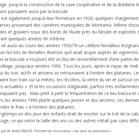
lage. Jusqu’à la construction de la cave coopérative et de la distillerie 
sins passaient aussi par la bascule.
 y eut également jusqu’à leur fermeture en 1920, quelques chargemen
verses provenant des carrières municipales de Montamo. Même chose
bles et graviers issus des bords de l’Aude près du Moulin et exploités
rant quelques années fin XIXème.
vit aussi au cours des années 1950/70 un célèbre ferrailleur lézignana
er les lots de ferrailles diverses qu’il avait acquis auprès de vignerons
is la bascule a toujours été un lieu de rassemblement d’une partie 
village, jusqu’aux années 1990. Tous les jours, après le repas de midi
ui du soir, actifs et anciens se retrouvaient à l’ombre des platanes. L
aient bon train sur la météo, les récoltes, la vente du vin et surtout 
es actualités ». Et là les occasions d’algarade, parfois très enflammée
quaient pas. Mais petit à petit la fréquentation de ce lieu baissa et o
ns les années 1990 plutôt quelques jeunes et des anciens, ces dernier
ndre le frais » à l’ombre des platanes.
ngtemps un des jeux des enfants était de monter sur le toit de la ca
age, ce qui selon la taille des uns ou des autres n’était pas sans diffic
t par M. André FRAISSE, Président de l’association « des amis du patrimoine »