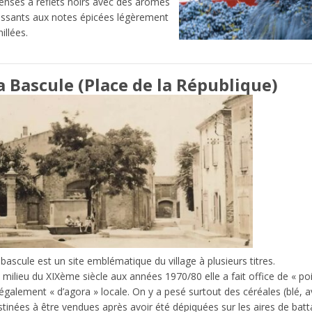
tenses à reflets noirs avec des arômes
issants aux notes épicées légèrement
illées.
a Bascule (Place de la République)
bascule est un site emblématique du village à plusieurs titres.
milieu du XIXème siècle aux années 1970/80 elle a fait office de « poi
également « d’agora » locale. On y a pesé surtout des céréales (blé, a
stinées à être vendues après avoir été dépiquées sur les aires de bat