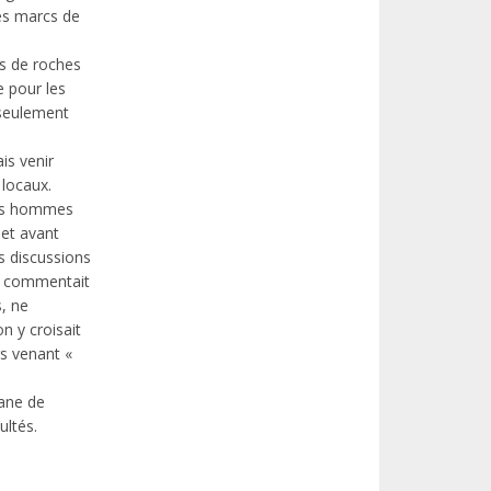
les marcs de
ts de roches
 pour les
 seulement
is venir
 locaux.
des hommes
 et avant
es discussions
on commentait
s, ne
n y croisait
s venant «
bane de
ultés.