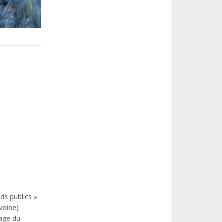
ds publics »
voine)
tage du