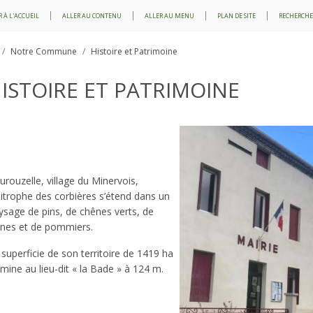
 À L'ACCUEIL
ALLER AU CONTENU
ALLER AU MENU
PLAN DE SITE
RECHERCHE
Notre Commune
Histoire et Patrimoine
ISTOIRE ET PATRIMOINE
urouzelle, village du Minervois,
mitrophe des corbières s’étend dans un
ysage de pins, de chênes verts, de
gnes et de pommiers.
 superficie de son territoire de 1419 ha
lmine au lieu-dit « la Bade » à 124 m.