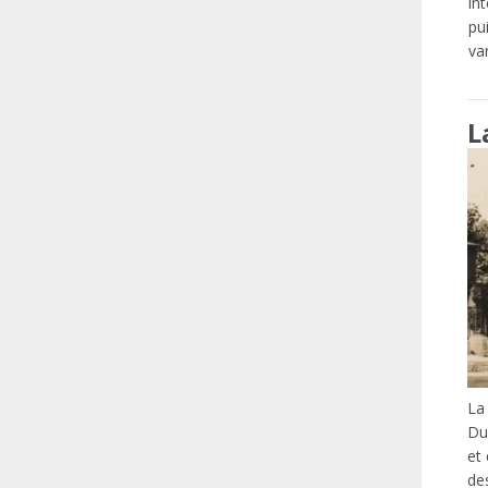
in
pu
van
L
La 
Du 
et 
de