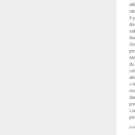
vil
rai
Il
di
sa
du
On 
pes
Ma
du 
cel
all
« l
man
da
pre
Lo
pes
Ecri