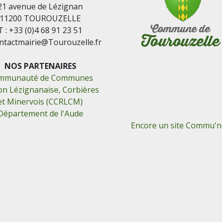
21 avenue de Lézignan
11200 TOUROUZELLE
T : +33 (0)4 68 91 23 51
ontactmairie@Tourouzelle.fr
NOS PARTENAIRES
mmunauté de Communes
on Lézignanaise, Corbières
et Minervois (CCRLCM)
Département de l'Aude
Encore un site Commu'ne